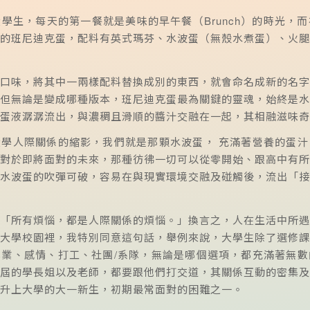
學生，每天的第一餐就是美味的早午餐（Brunch）的時光，
的班尼迪克蛋，配料有英式瑪芬、水波蛋（無殼水煮蛋）、火腿
口味，將其中一兩樣配料替換成別的東西，就會命名成新的名字
但無論是變成哪種版本，班尼迪克蛋最為關鍵的靈魂，始終是水
蛋液潺潺流出，與濃稠且滑順的醬汁交融在一起，其相融滋味奇
學人際關係的縮影，我們就是那顆水波蛋， 充滿著營養的蛋汁
對於即將面對的未來，那種彷彿一切可以從零開始、跟高中有所
水波蛋的吹彈可破，容易在與現實環境交融及碰觸後，流出「接
「所有煩惱，都是人際關係的煩惱。」換言之，人在生活中所遇
大學校園裡，我特別同意這句話，舉例來說，大學生除了選修課
業、感情、打工、社團/系隊，無論是哪個選項，都充滿著無數
屆的學長姐以及老師，都要跟他們打交道，其關係互動的密集及
升上大學的大一新生，初期最常面對的困難之一。