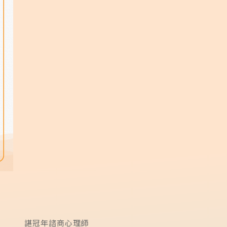
諶冠年諮商心理師