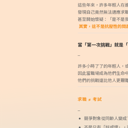
這些年來，許多年輕人在
發現自己竟然無法適應求
甚至開始懷疑：「是不是
其實，這不是抗壓性的問
當「第一次挑戰」就是「
–
許多小時了了的年輕人，
因此當職場成為他們生命
他們的挑戰遠比他人更艱
求職 ≠ 考試
–
競爭對象從同齡人變成
不是只有「好或壞」，而