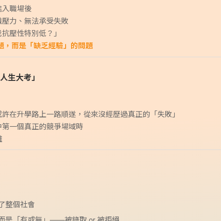
進入職場後
職壓力、無法承受失敗
我抗壓性特別低？」
題，而是「缺乏經驗」的問題
人生大考」
或許在升學路上一路順遂，從來沒經歷過真正的「失敗」
中第一個真正的競爭場域時
難
了整個社會
是「有或無」——被錄取 or 被拒絕