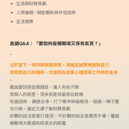
生涯與財務規劃
人際議題 / 親密關係與伴侶諮商
生活適應
島語Q&A：「要如何縱橫職場又保有氣質？」
–
立於當下，保持開放跟彈性，清醒且誠實地面對自己
是我對自己的期待，也是我在從事心理諮商工作時的圭臬
–
雖說要回答這個題目，讓人有些汗顏
我個人的經歷，頂多就是技能樹比較雜
唸過諮商、讀過法律，打了幾年辯論競技，碰過一陣子整
合行銷，最近又讀了點財務規劃
好聽的說法是能打能坦，不好聽的說法是雜而不專，離縱
橫職場大概還有段很大的距離